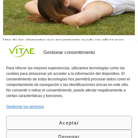
Uno de los elementos que mayormente puede ser eficaz para
prevenir el estrés son los ejercicios de relajación. Técnicas como
Gestionar consentimiento
dejar de pensar o ejercicios de respiración, pueden ayudarte a
mantener una sana actitud mental y que ayuden a disminuir los
niveles de estrés y presión. Conoce los dos mejores ejercicios de
Para ofrecer las mejores experiencias, utilizamos tecnologías como las
relajación para evitar […]
cookies para almacenar y/o acceder a la información del dispositivo. El
consentimiento de estas tecnologías nos permitirá procesar datos como el
comportamiento de navegación o las identificaciones únicas en este sitio.
Conocenos
Política
(+34)
No consentir o retirar el consentimiento, puede afectar negativamente a
Vitae
de
935
ciertas características y funciones.
internaciona
Privacidad
908
l
Política
700
Gestionar los servicios
Contacto
de
contacta@vitae.es
Área
Cookies
Aceptar
profesional
Política
de
Denegar