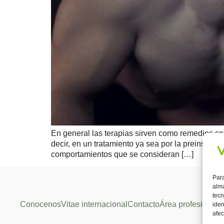
En general las terapias sirven como remedios se
decir, en un tratamiento ya sea por la preinscri
comportamientos que se consideran […]
Para
alma
tecn
Conocenos
Vitae internacional
Contacto
Área profesional
iden
afec