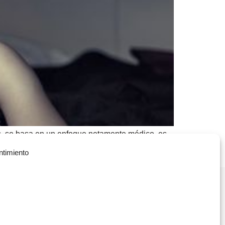
os, se basa en un enfoque netamente médico, es
 comportamiento o síntoma, sustituyéndolos por
ntimiento
Política de Privacidad
(+34) 935 908 700
Política de Cookies
contacta@vitae.es
Política de Calidad