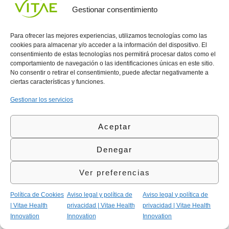
internaciona
Privacidad
908
Gestionar consentimiento
l
Política
700
Contacto
de
contacta@vitae.es
Área
Para ofrecer las mejores experiencias, utilizamos tecnologías como las
Cookies
cookies para almacenar y/o acceder a la información del dispositivo. El
profesional
Política
consentimiento de estas tecnologías nos permitirá procesar datos como el
de
comportamiento de navegación o las identificaciones únicas en este sitio.
Calidad
No consentir o retirar el consentimiento, puede afectar negativamente a
©Vitae Health Innovation S.L. Todos los derechos
ciertas características y funciones.
reservados.
Gestionar los servicios
Aceptar
Denegar
Ver preferencias
Política de Cookies
Aviso legal y política de
Aviso legal y política de
| Vitae Health
privacidad | Vitae Health
privacidad | Vitae Health
Innovation
Innovation
Innovation