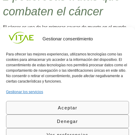
combaten el cáncer
El cáncer es una de las primeras causas de muerte en el mundo,
así lo revela un estudio que señala que 8.2 millones de personas
Gestionar consentimiento
fueron victimas de la enfermedad en el año 2012. Debido a los
efectos que sufre el cuerpo con los tratamientos químicos, muchos
especialistas estudian las propiedades de varios alimentos para
Para ofrecer las mejores experiencias, utilizamos tecnologías como las
[…]
cookies para almacenar y/o acceder a la información del dispositivo. El
consentimiento de estas tecnologías nos permitirá procesar datos como el
comportamiento de navegación o las identificaciones únicas en este sitio.
Conocenos
Política
(+34)
No consentir o retirar el consentimiento, puede afectar negativamente a
Vitae
de
935
ciertas características y funciones.
internaciona
Privacidad
908
l
Política
700
Gestionar los servicios
Contacto
de
contacta@vitae.es
Área
Cookies
Aceptar
profesional
Política
de
Denegar
Calidad
©Vitae Health Innovation S.L. Todos los derechos
Ver preferencias