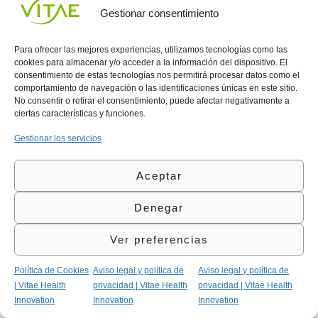
Vitae
de
935
Gestionar consentimiento
internaciona
Privacidad
908
l
Política
700
Contacto
Para ofrecer las mejores experiencias, utilizamos tecnologías como las
de
contacta@vitae.es
cookies para almacenar y/o acceder a la información del dispositivo. El
Área
Cookies
consentimiento de estas tecnologías nos permitirá procesar datos como el
profesional
Política
comportamiento de navegación o las identificaciones únicas en este sitio.
de
No consentir o retirar el consentimiento, puede afectar negativamente a
Calidad
ciertas características y funciones.
©Vitae Health Innovation S.L. Todos los derechos
Gestionar los servicios
reservados.
Aceptar
Denegar
Ver preferencias
Política de Cookies
Aviso legal y política de
Aviso legal y política de
| Vitae Health
privacidad | Vitae Health
privacidad | Vitae Health
Innovation
Innovation
Innovation