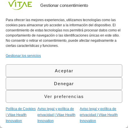
Vitae
de
935
Gestionar consentimiento
internaciona
Privacidad
908
l
Política
700
Contacto
Para ofrecer las mejores experiencias, utilizamos tecnologías como las
de
contacta@vitae.es
cookies para almacenar y/o acceder a la información del dispositivo. El
Área
Cookies
consentimiento de estas tecnologías nos permitirá procesar datos como el
profesional
Política
comportamiento de navegación o las identificaciones únicas en este sitio.
de
No consentir o retirar el consentimiento, puede afectar negativamente a
Calidad
ciertas características y funciones.
©Vitae Health Innovation S.L. Todos los derechos
Gestionar los servicios
reservados.
Aceptar
Denegar
Ver preferencias
Política de Cookies
Aviso legal y política de
Aviso legal y política de
| Vitae Health
privacidad | Vitae Health
privacidad | Vitae Health
Innovation
Innovation
Innovation