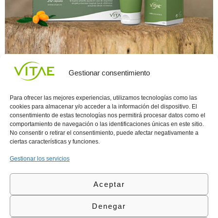
A lo largo de nuestra vida, hemos estado expuestos a sonidos y
Gestionar consentimiento
ritmos que nos conectan con un recuerdo, un sentimiento y por
ende un cúmulo de emociones que pueden ir desde la hilarante
felicidad, en la cual no puedes aguantar las ganas y debes moverte
Para ofrecer las mejores experiencias, utilizamos tecnologías como las
al ritmo sin ningún límite más que el tu […]
cookies para almacenar y/o acceder a la información del dispositivo. El
consentimiento de estas tecnologías nos permitirá procesar datos como el
comportamiento de navegación o las identificaciones únicas en este sitio.
Conocenos
Política
(+34)
No consentir o retirar el consentimiento, puede afectar negativamente a
Vitae
de
935
ciertas características y funciones.
internaciona
Privacidad
908
l
Política
700
Gestionar los servicios
Contacto
de
contacta@vitae.es
Área
Cookies
Aceptar
profesional
Política
de
Denegar
Calidad