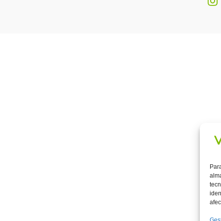
Para
alma
tecn
iden
afec
Gest