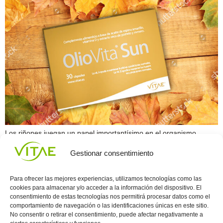
Los riñones juegan un papel importantísimo en el organismo
porque son los filtros que nos mantienen desintoxicados,
Gestionar consentimiento
igualmente las nefronas de los riñones permiten la absorción de las
proteínas y nutrientes que consumen sus hijos permitiéndoles
crecer, por lo tanto, cualquier afección que sufran sus riñones
Para ofrecer las mejores experiencias, utilizamos tecnologías como las
repercutirá de manera general en su salud. Una de […]
cookies para almacenar y/o acceder a la información del dispositivo. El
consentimiento de estas tecnologías nos permitirá procesar datos como el
comportamiento de navegación o las identificaciones únicas en este sitio.
Conocenos
Política
(+34)
No consentir o retirar el consentimiento, puede afectar negativamente a
Vitae
de
935