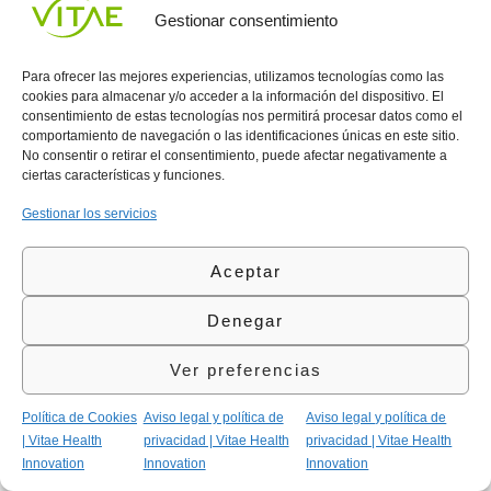
ocasión os queremos hablar de un alimento para el cerebro que, si
Gestionar consentimiento
bien, sí incorpora la Vitamina C en su formulación, va mucho más
[…]
Para ofrecer las mejores experiencias, utilizamos tecnologías como las
cookies para almacenar y/o acceder a la información del dispositivo. El
Conocenos
Política
(+34)
consentimiento de estas tecnologías nos permitirá procesar datos como el
Vitae
de
935
comportamiento de navegación o las identificaciones únicas en este sitio.
internaciona
Privacidad
908
No consentir o retirar el consentimiento, puede afectar negativamente a
l
Política
700
ciertas características y funciones.
Contacto
de
contacta@vitae.es
Área
Cookies
Gestionar los servicios
profesional
Política
de
Aceptar
Calidad
©Vitae Health Innovation S.L. Todos los derechos
Denegar
reservados.
Ver preferencias
Política de Cookies
Aviso legal y política de
Aviso legal y política de
| Vitae Health
privacidad | Vitae Health
privacidad | Vitae Health
Innovation
Innovation
Innovation