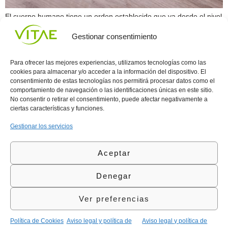
El cuerpo humano tiene un orden establecido que va desde el nivel
más pequeño, los átomos y las moléculas hasta los grandes
Gestionar consentimiento
sistemas que de forma conjuntan te permiten vivir, relacionarte con
el medio ambiente y cumplir con tus funciones vitales todo bajo el
mando de un gran jefe que coordina y controla múltiples
Para ofrecer las mejores experiencias, utilizamos tecnologías como las
actividades […]
cookies para almacenar y/o acceder a la información del dispositivo. El
consentimiento de estas tecnologías nos permitirá procesar datos como el
comportamiento de navegación o las identificaciones únicas en este sitio.
Conocenos
Política
(+34)
No consentir o retirar el consentimiento, puede afectar negativamente a
Vitae
de
935
ciertas características y funciones.
internaciona
Privacidad
908
l
Política
700
Gestionar los servicios
Contacto
de
contacta@vitae.es
Área
Cookies
Aceptar
profesional
Política
de
Denegar
Calidad
©Vitae Health Innovation S.L. Todos los derechos
Ver preferencias
reservados.
Política de Cookies
Aviso legal y política de
Aviso legal y política de