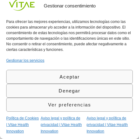
Gestionar consentimiento
Conocenos
Política
(+34)
Vitae
de
935
Para ofrecer las mejores experiencias, utilizamos tecnologías como las
internaciona
Privacidad
908
cookies para almacenar y/o acceder a la información del dispositivo. El
l
Política
700
consentimiento de estas tecnologías nos permitirá procesar datos como el
Contacto
de
contacta@vitae.es
comportamiento de navegación o las identificaciones únicas en este sitio.
Área
No consentir o retirar el consentimiento, puede afectar negativamente a
Cookies
profesional
ciertas características y funciones.
Política
de
Gestionar los servicios
Calidad
©Vitae Health Innovation S.L. Todos los derechos
Aceptar
reservados.
Denegar
Ver preferencias
Política de Cookies
Aviso legal y política de
Aviso legal y política de
| Vitae Health
privacidad | Vitae Health
privacidad | Vitae Health
Innovation
Innovation
Innovation