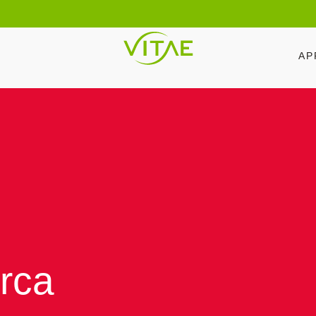
AP
erca