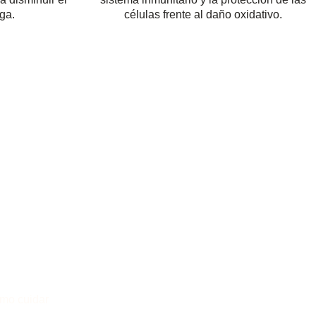
iga.
células frente al daño oxidativo.
ómo cuidar