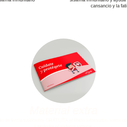
cansancio y la fat
Material extra
e de forma totalmente GRATUITA el librito informativo sobre c
y proteger el sistema inmune.