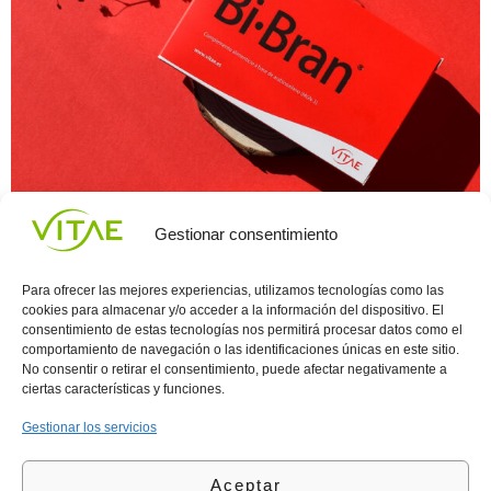
La alegría de la vida depende en su mayoría de lo bien que nos
Gestionar consentimiento
podamos sentir con respecto a nosotros mismos y al mundo que
nos rodea. Por ello, mantener nuestra salud es primordial para
verse bien y sentirse mejor, aquí te recomendamos el paso más
Para ofrecer las mejores experiencias, utilizamos tecnologías como las
importante para mantenerte sano:
cookies para almacenar y/o acceder a la información del dispositivo. El
consentimiento de estas tecnologías nos permitirá procesar datos como el
comportamiento de navegación o las identificaciones únicas en este sitio.
Conocenos
Política
(+34)
No consentir o retirar el consentimiento, puede afectar negativamente a
Vitae
de
935
ciertas características y funciones.
internaciona
Privacidad
908
l
Política
700
Gestionar los servicios
Contacto
de
contacta@vitae.es
Área
Cookies
Aceptar
profesional