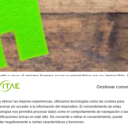
e y que al mismo tiempo sean sustentables no es imposible. La 
cilla pero es una misión que ayudará al planeta y permitirá q
Gestionar conse
 ofrecer las mejores experiencias, utilizamos tecnologías como las cookies para
cenar y/o acceder a la información del dispositivo. El consentimiento de estas
ologías nos permitirá procesar datos como el comportamiento de navegación o las
tificaciones únicas en este sitio. No consentir o retirar el consentimiento, puede
tar negativamente a ciertas características y funciones.