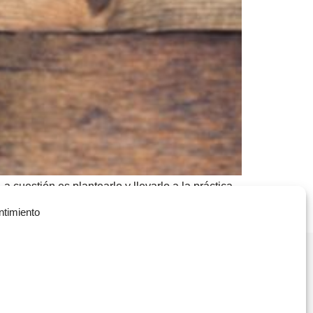
cuestión es plantearlo y llevarlo a la práctica
ue tu compañía sea más responsable con el medio
ntimiento
Política de Privacidad
(+34) 935 908 700
Política de Cookies
contacta@vitae.es
Política de Calidad