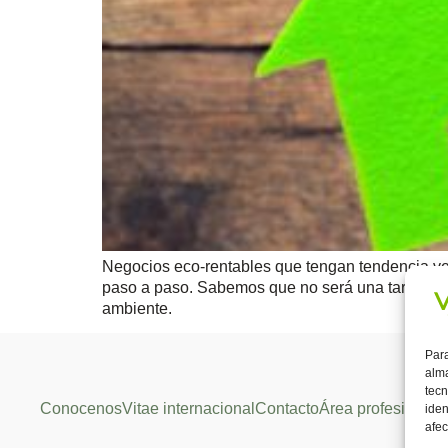
Negocios eco-rentables que tengan tendencia verd
paso a paso. Sabemos que no será una tarea sen
ambiente.
Para
alma
tecn
Conocenos
Vitae internacional
Contacto
Área profesional
iden
afec