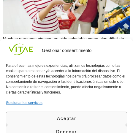
Muchas personas piensan en vida saludable como algo difícil de
alcanzar, que solo se logra con ejercicios y dieta insufribles. Sin
Gestionar consentimiento
embargo, tener una vida saludable nada tiene que ver con esa
percepción, al contrario tiene que ver con cuidar tanto nuestra
mente como nuestro cuerpo. Llevar una vida saludable no solo te
Para ofrecer las mejores experiencias, utilizamos tecnologías como las
permitirá una […]
cookies para almacenar y/o acceder a la información del dispositivo. El
consentimiento de estas tecnologías nos permitirá procesar datos como el
comportamiento de navegación o las identificaciones únicas en este sitio.
Conocenos
Política
(+34)
No consentir o retirar el consentimiento, puede afectar negativamente a
Vitae
de
935
ciertas características y funciones.
internaciona
Privacidad
908
l
Política
700
Gestionar los servicios
Contacto
de
contacta@vitae.es
Área
Cookies
Aceptar
profesional
Política
de
Denegar