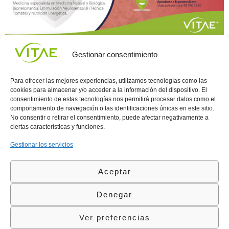
Factores como la contaminación, la radiación, el uso de maquillaje
Gestionar consentimiento
y el envejecimiento normal de la piel, contribuyen
significativamente a su deterioro. Siendo conscientes de que este
daño es cada vez más acelerado, debes adquirir un compromiso
Para ofrecer las mejores experiencias, utilizamos tecnologías como las
mayor en el cuidado de tu piel.
cookies para almacenar y/o acceder a la información del dispositivo. El
consentimiento de estas tecnologías nos permitirá procesar datos como el
comportamiento de navegación o las identificaciones únicas en este sitio.
Conocenos
Política
(+34)
No consentir o retirar el consentimiento, puede afectar negativamente a
Vitae
de
935
ciertas características y funciones.
internaciona
Privacidad
908
l
Política
700
Gestionar los servicios
Contacto
de
contacta@vitae.es
Área
Cookies
Aceptar
profesional
Política
de
Denegar
Calidad
©Vitae Health Innovation S.L. Todos los derechos
Ver preferencias
reservados.