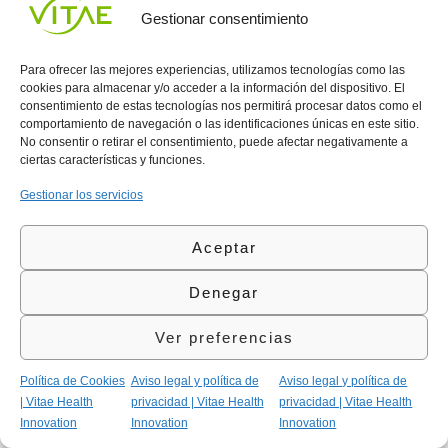
Vitae
de
935
Gestionar consentimiento
internaciona
Privacidad
908
l
Política
700
Contacto
Para ofrecer las mejores experiencias, utilizamos tecnologías como las
de
contacta@vitae.es
cookies para almacenar y/o acceder a la información del dispositivo. El
Área
Cookies
consentimiento de estas tecnologías nos permitirá procesar datos como el
profesional
Política
comportamiento de navegación o las identificaciones únicas en este sitio.
de
No consentir o retirar el consentimiento, puede afectar negativamente a
Calidad
ciertas características y funciones.
©Vitae Health Innovation S.L. Todos los derechos
Gestionar los servicios
reservados.
Aceptar
Denegar
Ver preferencias
Política de Cookies
Aviso legal y política de
Aviso legal y política de
| Vitae Health
privacidad | Vitae Health
privacidad | Vitae Health
Innovation
Innovation
Innovation