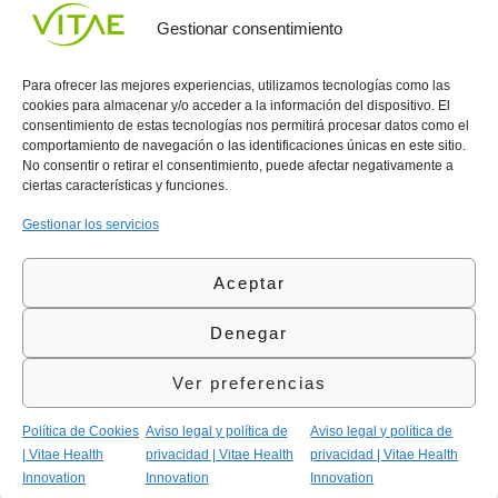
Gestionar consentimiento
Para ofrecer las mejores experiencias, utilizamos tecnologías como las
cookies para almacenar y/o acceder a la información del dispositivo. El
consentimiento de estas tecnologías nos permitirá procesar datos como el
comportamiento de navegación o las identificaciones únicas en este sitio.
Conocenos
Política
(+34)
No consentir o retirar el consentimiento, puede afectar negativamente a
Vitae
de
935
ciertas características y funciones.
internaciona
Privacidad
908
l
Política
700
Gestionar los servicios
Contacto
de
contacta@vitae.es
Área
Cookies
Aceptar
profesional
Política
de
Denegar
Calidad
©Vitae Health Innovation S.L. Todos los derechos
Ver preferencias
reservados.
Política de Cookies
Aviso legal y política de
Aviso legal y política de
| Vitae Health
privacidad | Vitae Health
privacidad | Vitae Health
Innovation
Innovation
Innovation