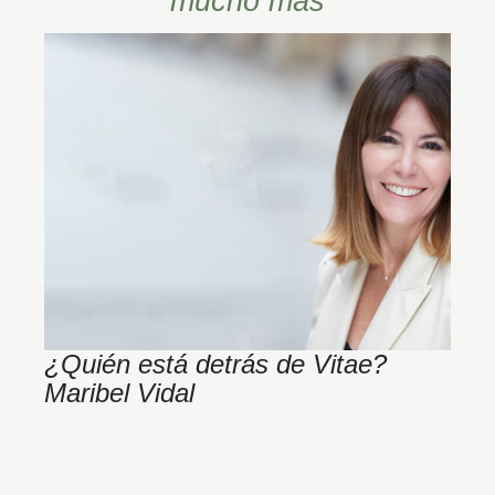
mucho más
¿Quién está detrás de Vitae?
¿
Maribel Vidal
d