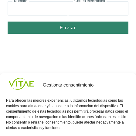
Nombre
Correo electrónico
Enviar
Gestionar consentimiento
Para ofrecer las mejores experiencias, utilizamos tecnologías como las
cookies para almacenar y/o acceder a la información del dispositivo. El
consentimiento de estas tecnologías nos permitirá procesar datos como el
comportamiento de navegación o las identificaciones únicas en este sitio.
Conocenos
Política
(+34)
No consentir o retirar el consentimiento, puede afectar negativamente a
Vitae
de
935
ciertas características y funciones.
internaciona
Privacidad
908