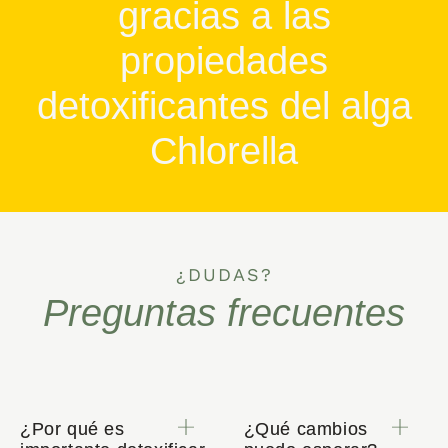
gracias a las
propiedades
detoxificantes del alga
Chlorella
¿DUDAS?
Preguntas frecuentes
¿Por qué es
¿Qué cambios