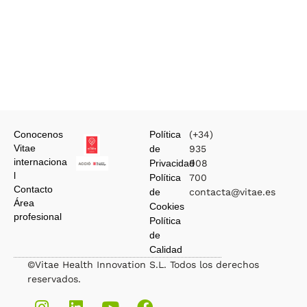
Conocenos
Política
(+34)
Vitae
de
935
internaciona
Privacidad
908
l
Política
700
Contacto
de
contacta@vitae.es
Área
Cookies
profesional
Política
de
Calidad
©Vitae Health Innovation S.L. Todos los derechos
reservados.