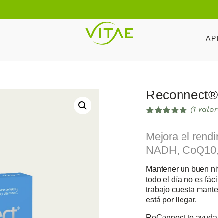
AP
Reconnect®
(
1
valor
Valorado
1
con
5.00
de
Mejora el rendi
5 en base
a
valoración
NADH, CoQ10, 
de un
cliente
Mantener un buen ni
todo el día no es fá
trabajo cuesta mante
está por llegar.
ReConnect te ayuda 