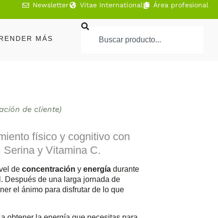
Newsletter
Vitae International
Área profesional
RENDER MÁS
ación de cliente)
miento físico y cognitivo con
Serina y Vitamina C.
vel de
concentración
y
energía
durante
cil. Después de una larga jornada de
ner el ánimo para disfrutar de lo que
a obtener la energía que necesitas para