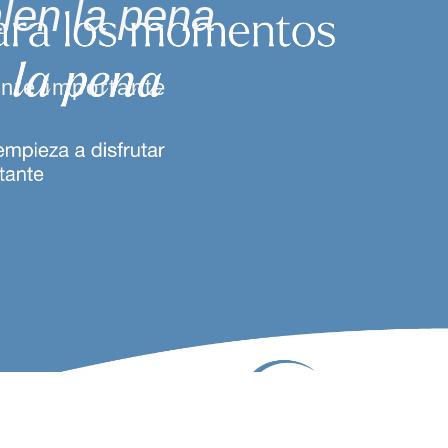
len la pena
ente importante