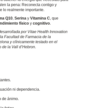
len la pena: Reconecta contigo y
de lo realmente importante.
ma Q10
,
Serina
y
Vitamina C
, que
ndimiento físico
y
cognitivo
.
esarrollada por Vitae Health Innovation
la Facultad de Farmacia de la
lona y clínicamente testado en el
o de la Vall d’Hebron
.
tantes.
uación ni dependencia.
o de ánimo.